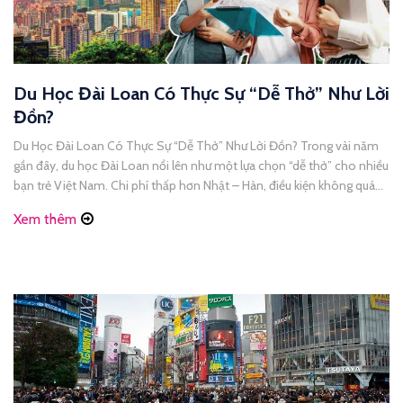
Du Học Đài Loan Có Thực Sự “Dễ Thở” Như Lời
Đồn?
Du Học Đài Loan Có Thực Sự “Dễ Thở” Như Lời Đồn? Trong vài năm
gần đây, du học Đài Loan nổi lên như một lựa chọn “dễ thở” cho nhiều
bạn trẻ Việt Nam. Chi phí thấp hơn Nhật – Hàn, điều kiện không quá
khắt khe, cơ hội vừa học vừa làm… tất [...]
Xem thêm