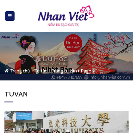
Skip
to
content
Trang chủ
-
Tư tức
-
Trang tư vấn
( Page 2 )
TUVAN