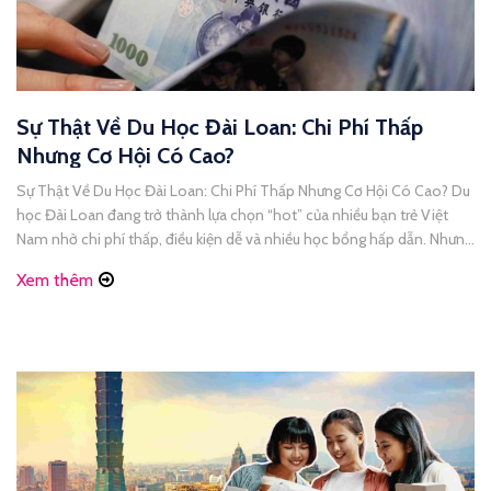
Sự Thật Về Du Học Đài Loan: Chi Phí Thấp
Nhưng Cơ Hội Có Cao?
Sự Thật Về Du Học Đài Loan: Chi Phí Thấp Nhưng Cơ Hội Có Cao? Du
học Đài Loan đang trở thành lựa chọn “hot” của nhiều bạn trẻ Việt
Nam nhờ chi phí thấp, điều kiện dễ và nhiều học bổng hấp dẫn. Nhưng
liệu đằng sau những lời quảng cáo “dễ đi – [...]
Xem thêm