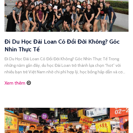
Đi Du Học Đài Loan Có Đổi Đời Không? Góc
Nhìn Thực Tế
Đi Du Học Đài Loan Có Đổi Đời Không? Góc Nhìn Thực Tế Trong
những năm gần đây, du học Đài Loan trở thành lựa chọn “hot” với
nhiều bạn trẻ Việt Nam nhờ chi phí hợp lý, học bổng hấp dẫn và cơ
hội làm thêm rộng mở. Nhưng câu hỏi nhiều người đặt [...]
Xem thêm