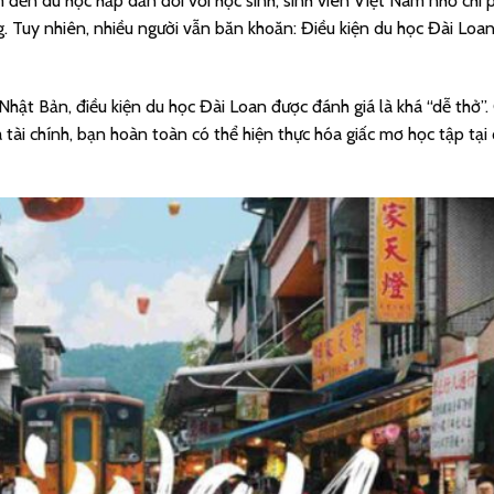
đến du học hấp dẫn đối với học sinh, sinh viên Việt Nam nhờ chi 
ng. Tuy nhiên, nhiều người vẫn băn khoăn: Điều kiện du học Đài Lo
Nhật Bản, điều kiện du học Đài Loan được đánh giá là khá “dễ thở”.
 tài chính, bạn hoàn toàn có thể hiện thực hóa giấc mơ học tập tại