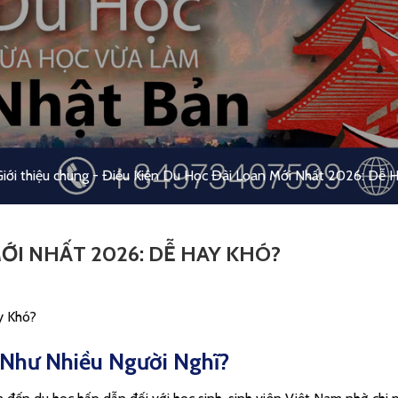
iới thiệu chung
-
Điều Kiện Du Học Đài Loan Mới Nhất 2026: Dễ 
ỚI NHẤT 2026: DỄ HAY KHÓ?
y Khó?
Như Nhiều Người Nghĩ?