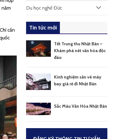
phí hợp
an năm
Du học nghề Đức
Tin tức mới
 Chỉ cần
 quốc
Tết Trung thu Nhật Bản –
Khám phá nét văn hóa độc
đáo
Kinh nghiệm săn vé máy
bay giá rẻ đi Nhật Bản
Sắc Màu Văn Hóa Nhật Bản
ĐĂNG KÝ THÔNG TIN TƯ VẤN