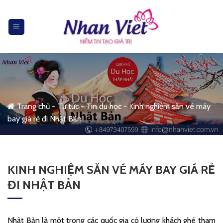
Skip
to
content
Trang chủ
-
Tư tức
-
Tin du học
-
Kinh nghiệm săn vé máy
bay giá rẻ đi Nhật Bản
KINH NGHIỆM SĂN VÉ MÁY BAY GIÁ RẺ
ĐI NHẬT BẢN
Nhật Bản là một trong các quốc gia có lượng khách ghé tham