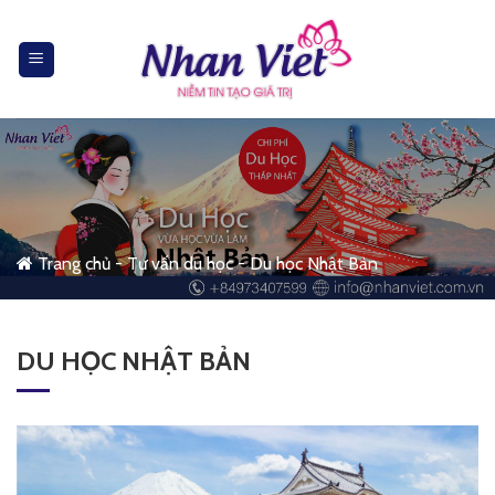
Skip
to
content
Trang chủ
-
Tư vấn du học
-
Du học Nhật Bản
DU HỌC NHẬT BẢN