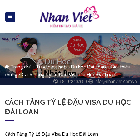
Skip
to
content
Trang chủ
-
Tư vấn du học
-
Du học Đài Loan
-
Giới thiệu
chung
-
Cách Tăng Tỷ Lệ Đậu Visa Du Học Đài Loan
CÁCH TĂNG TỶ LỆ ĐẬU VISA DU HỌC
ĐÀI LOAN
Cách Tăng Tỷ Lệ Đậu Visa Du Học Đài Loan