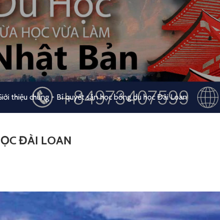
iới thiệu chung
-
Bí quyết săn học bổng du học Đài Loan
ỌC ĐÀI LOAN