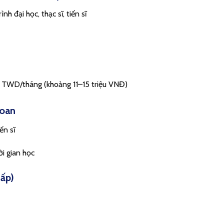
h đại học, thạc sĩ, tiến sĩ
 TWD/tháng (khoảng 11–15 triệu VNĐ)
Loan
ến sĩ
ời gian học
cấp)