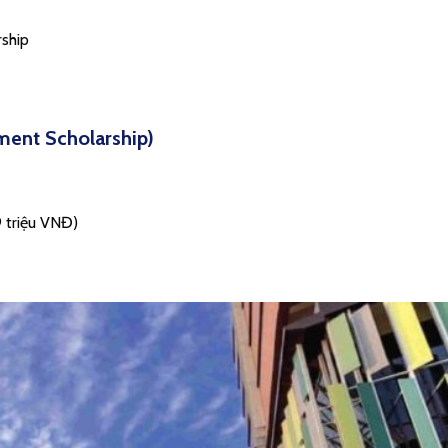
ship
ment Scholarship)
 triệu VNĐ)