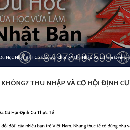
Du Học Nhật Bản Có Đổi Đời Không? Thu Nhập Và Cơ Hội Định Cư
 KHÔNG? THU NHẬP VÀ CƠ HỘI ĐỊNH CƯ
à Cơ Hội Định Cư Thực Tế
đổi đời” của nhiều bạn trẻ Việt Nam. Nhưng thực tế có đúng như v