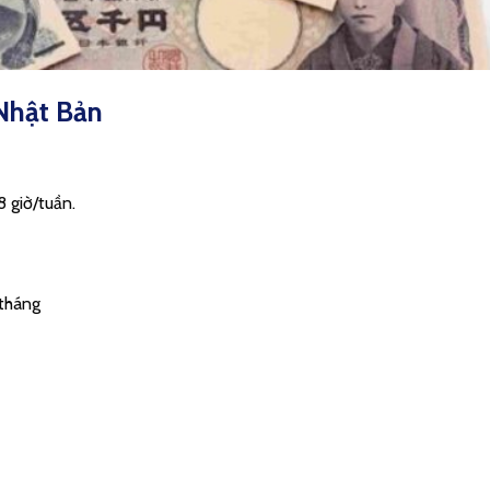
 Nhật Bản
 giờ/tuần.
tháng