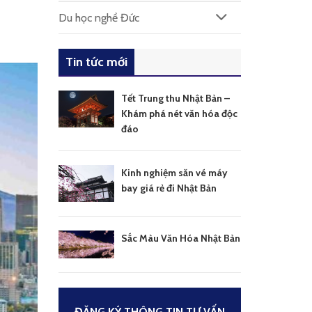
Du học nghề Đức
Tin tức mới
Tết Trung thu Nhật Bản –
Khám phá nét văn hóa độc
đáo
Kinh nghiệm săn vé máy
bay giá rẻ đi Nhật Bản
Sắc Màu Văn Hóa Nhật Bản
ĐĂNG KÝ THÔNG TIN TƯ VẤN